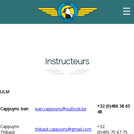
☰
Instructeurs
ULM
+32 (0)486 38 65
Cappuyns Ivan
ivan.cappuyns@outlook.be
48
Cappuyns
+32
thibaut.cappuyns@gmail.com
Thibaut
(0)495 75 67 75