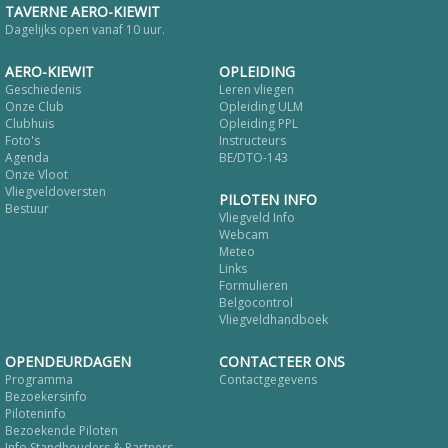
TAVERNE AERO-KIEWIT
Dagelijks open vanaf 10 uur.
AERO-KIEWIT
OPLEIDING
Geschiedenis
Leren vliegen
Onze Club
Opleiding ULM
Clubhuis
Opleiding PPL
Foto's
Instructeurs
Agenda
BE/DTO-143
Onze Vloot
Vliegveldoversten
PILOTEN INFO
Bestuur
Vliegveld Info
Webcam
Meteo
Links
Formulieren
Belgocontrol
Vliegveldhandboek
OPENDEURDAGEN
CONTACTEER ONS
Programma
Contactgegevens
Bezoekersinfo
Piloteninfo
Bezoekende Piloten
Info Standhouders & Partners