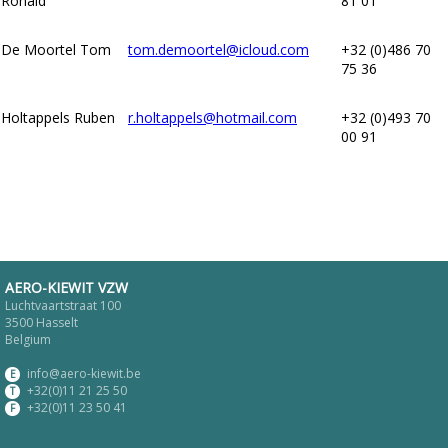
Ronald
81 01
De Moortel Tom
tom.demoortel@icloud.com
+32 (0)486 70
75 36
Holtappels Ruben
r.holtappels@hotmail.com
+32 (0)493 70
00 91
AERO-KIEWIT VZW
Luchtvaartstraat 100
3500 Hasselt
Belgium
info@aero-kiewit.be
E
+32(0)11 21 25 50
T
+32(0)11 23 50 41
F