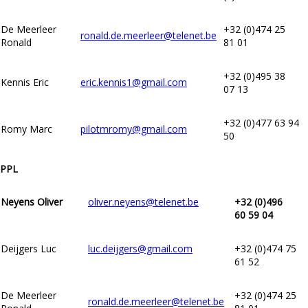
De Meerleer
+32 (0)474 25
ronald.de.meerleer@telenet.be
Ronald
81 01
+32 (0)495 38
Kennis Eric
eric.kennis1@gmail.com
07 13
+32 (0)477 63 94
Romy Marc
pilotmromy@gmail.com
50
PPL
Neyens Oliver
oliver.neyens@telenet.be
+32 (0)496
60 59 04
Deijgers Luc
luc.deijgers@gmail.com
+32 (0)474 75
61 52
De Meerleer
+32 (0)474 25
ronald.de.meerleer@telenet.be